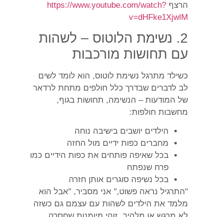
הרצף
https://www.youtube.com/watch?
v=dHFke1XjwlM
2. נשימת הלוטוס – לשהות
עם תחושות מורכבות
כשילד מתרגל נשימת לוטוס, הוא לומד לשים
לב לדברים שבדרך כלל חולפים מתחת לרדאר
של המודעות – הנשימה, תחושות בגוף,
מחשבות חולפות:
הילדים יושבים בישיבה נוחה
מחברים כפות ידיים מול החזה
בכל שאיפה פותחים את כפות הידיים כמו
פרח שנפתח
בכל נשיפה סוגרים אותן חזרה
"התרגיל נראה פשוט," אני מסביר, "אבל הוא
מלמד את הילדים לשהות עם עצמם גם כשזה
לא מרגש או מלהיב. זוהי מיומנות שחסרה