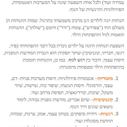
עמידה ועוד) ולכל אחת השפעה שונה על המערכות האנטומיות,
הפיזיולוגיות והרגשיות של הגוף.
תנוחות יוגה לילדים הנן מרכיב משמעותי בתרגול. שמות התנוחות הן
מעולם החי ("צפרדע"), צומח ("ורד") ודומם ("שולחן"). התנוחות
תואמות לגיל והתפתחות הילד.
השפעת תנוחות היוגה על ילדים ניכרת בכל רובד התפתחותי (פיזי,
רגשי, חברתי, קוגניטיבי) ועיקר תפקידן הוא הגברת המודעות הגופנית,
וויסות עצמי, חיבור בין
רגש לגוף
. כמו כן, התנוחות תומכות
בהתפתחות הילד ומטפחות מיומנויות:
מוטוריות
– אנטומיות פיזיולוגיות: וויסות מערכות פניות- דם,
עצבי, הורמונלי. וויסות תנועתי, שיפור כוח, גמישות, שיווי
משקל, יציבות, קורדינאציה, תפיסת מרחב ועוד.
קוגניטיביות
– שיום אברים, מודעות גופנית גבוהה, לימוד
נושאים שונים דרך הגוף.
רגשיות
– דחיית סיפוקים, בטחון עצמי, אמון, ערנות, שמחה,
תחושת מסוגלות ועוד.