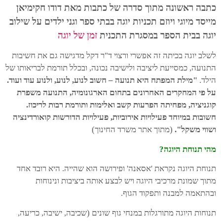
כתבה ראשונה מתוך סדרה של כתבות מאת דודו חקימיאן
מייסד מיוגי ויוזם תכניות יוגה בבתי ספר וגני ילדים על שילוב
יוגה בבית הספר במסגרת התכנית
זמן של יוגה
לשלב יוגה בכיתה זה אפשרי ורצוי ד"ר דקל מדגישה גם את חשיבות
התנועה, כמסייעת ליציבה ולישיבה נכונה, ובכלל תורמת לבריאותו של
הילד.
"מילת המפתח היא תנועה – חשוב לנוע, לנוע, ולנוע עוד ועוד.
על פי המחקרים האחרונים בתחום הארגונומיה, התנועה משפרת
קוגניציה, מפחיתה הפרעות קשב ואלימות ותורמת רבות לריכוז.
חשובות במיוחד פעילויות אירוביות, פעילויות הדורשות קואורדינציה
ושווי משקל".
(מתוך אתר משרד החינוך)
מהי תנוחת היוגה?
תנוחת היוגה נקראת 'אסאנה' ופירושה הוא שהייה. היא רובד אחד
מתוך שמונת מרכיבי היוגה ויש לבצע אותה ביציבות ונינוחות
ובהתאמה למבנה ותפקוד הגוף.
תנוחות היוגה מתורגלות במנחי גוף שונים (שכיבה, ישיבה, כריעה,