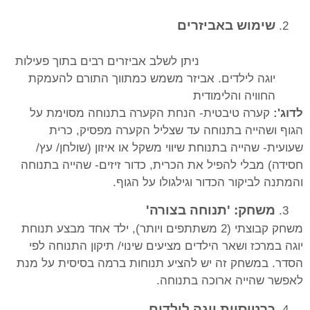
שימוש באביזרים
ניתן לשלב אביזרים רבים בתוך פעילות
יוגה לילדים. אביזר משמש כמתווך התורם להעמקת
החוויה והלימודית
לדוג':
קערה טיבטית- הנחת הקערה בתנוחה מסוימת על
הגוף ושהייה בתנוחה עד שצליל הקערה מפסיק, כרית
שעועית- שהייה בתנוחת שיווי משקל או איזון (שולחן/ עץ/
חסידה) מבלי להפיל את הכרית, כדור זיזים- שהייה בתנוחה
והמתנה לביקור הכדור וגילגולו על הגוף.
משחק: 'תנוחה בצורה'
משחק קבוצתי (2 משתתפים ויותר), ילד אחד מבצע תנוחת
יוגה במרכז ושאר הילדים מציעים שינוי/ תיקון התנוחה לפי
הסדר. במשחק זה יש להציע תנוחות ברמה בסיסית על מנת
לאפשר שהייה ארוכה בתנוחה.
כרטיסיות יוגה לילדים