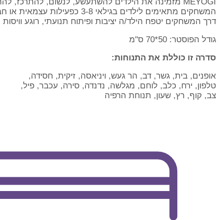
MEYOGI מזמינה את הילדים להשתעשע, לנשום, להתרכז, לה
המשחקים מתאימים לילדים בגילאי 3-8 כפעילות עצמאית או חברתית בבית, בגן ובית הספר.
דרך המשחקים יטפח הילד/ה יציבות ופיתוח תנועתי, רוגע וויסות א
גודל הפוסטר: 50*70 ס"מ
סדרה זו כוללת את התנוחות:
אופנים, בית, גשר, דב, הר געש, ויניאסה, זיקית, חסידה,
טלפון, ירח, כלב, לוחם, מגלשה, נדנדה, סירה, עכבר, פיל,
צב, קוף, רץ, שעון, תנוחת הרפיה