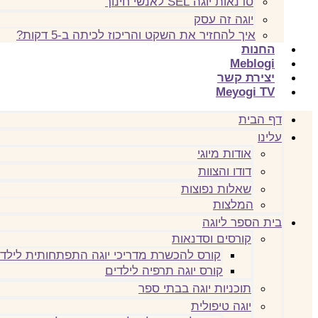
סדנאות יוגה SEL לאנשי חינוך
יוגה זה עסק
איך להחזיר את השקט והריכוז לכיתה ב-5 דקות?
החנות
Meblogi
יצירת קשר
Meyogi TV
דף הבית
עלינו
אודות מיוגי
דודו והצוות
שאלות נפוצות
המלצות
בית הספר ליוגה
קורסים וסדנאות
קורס להכשרת מדריכי יוגה התפתחותית לילדי
קורס יוגה תרפיה לילדים
תוכניות יוגה בבתי ספר
יוגה טיפולית